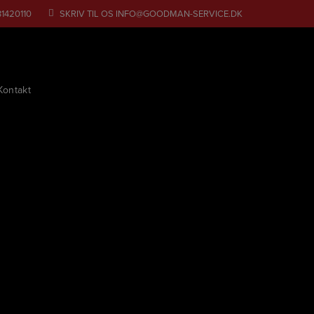
31420110
SKRIV TIL OS
INFO@GOODMAN-SERVICE.DK
Kontakt