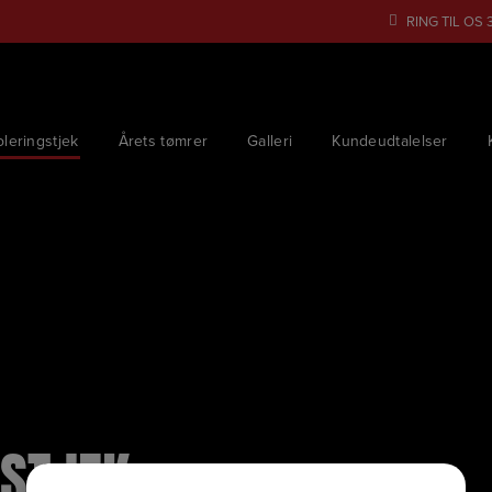
RING TIL OS
oleringstjek
Årets tømrer
Galleri
Kundeudtalelser
GSTJEK