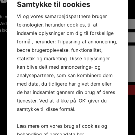
Samtykke til cookies
Vi og vores samarbejdspartnere bruger
 mulighed for helt
t. Ved besøget gennemgår vi
teknologier, herunder cookies, til at
 isoleringsevnen i huset bliver
indsamle oplysninger om dig til forskellige
formål, herunder: Tilpasning af annoncering,
bedre brugeroplevelse, funktionalitet,
statistik og marketing. Disse oplysninger
kan blive delt med annoncerings- og
analysepartnere, som kan kombinere dem
med data, du tidligere har givet dem eller
de har indsamlet gennem din brug af deres
tjenester. Ved at klikke på 'OK' giver du
samtykke til disse formål.
Læs mere om vores brug af cookies og
behandling af persondata
her
.