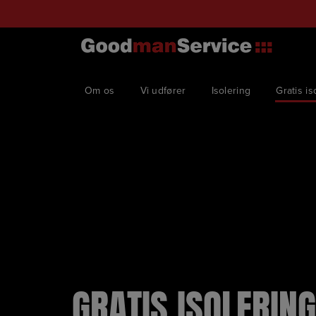
Hop
til
indholdet
Om os
Vi udfører
Isolering
Gratis is
GRATIS ISOLERIN