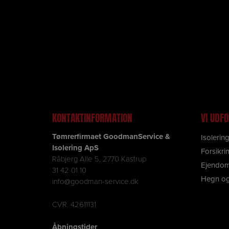
Årets tøm
KONTAKTINFORMATION
VI UDF
Tømrerfirmaet GoodmanService &
Isolerin
Isolering ApS
Forsikri
Råbjerg Alle 5, 2770 Kastrup
Ejendom
31 42 01 10
Hegn og
info@goodman-service.dk
CVR. 42611131
Åbningstider