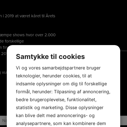
i 2019 at været kåret til Årets
2 kæmpe shows hvor over 2.000
e forskellige
 finder vinderen ud fra
i 2019 var 60 verificeret
Samtykke til cookies
Vi og vores samarbejdspartnere bruger
g vundet kategorien Årets
teknologier, herunder cookies, til at
indsamle oplysninger om dig til forskellige
formål, herunder: Tilpasning af annoncering,
bedre brugeroplevelse, funktionalitet,
SEND OS EN BESKED
statistik og marketing. Disse oplysninger
kan blive delt med annoncerings- og
analysepartnere, som kan kombinere dem