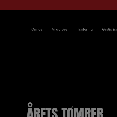
Hop
til
indholdet
Om os
Vi udfører
Isolering
Gratis is
ÅRETS TØMRER