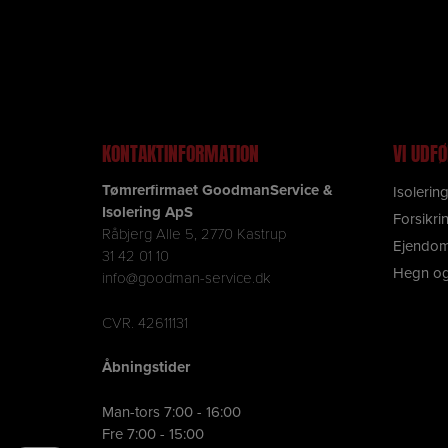
Årets tøm
KONTAKTINFORMATION
VI UDF
Tømrerfirmaet GoodmanService &
Isolerin
Isolering ApS
Forsikri
Råbjerg Alle 5, 2770 Kastrup
Ejendom
31 42 01 10
Hegn og
info@goodman-service.dk
CVR. 42611131
Åbningstider
Man-tors 7:00 - 16:00
Fre 7:00 - 15:00