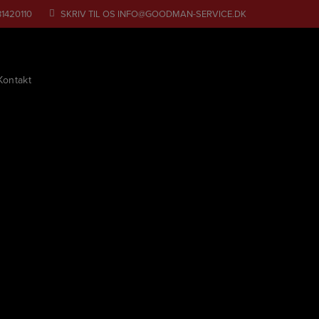
31420110
SKRIV TIL OS
INFO@GOODMAN-SERVICE.DK
Kontakt