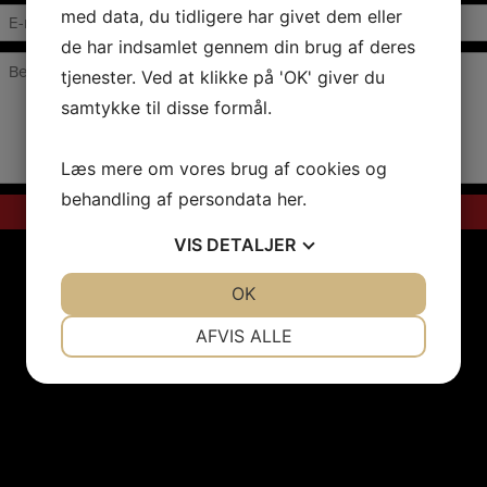
med data, du tidligere har givet dem eller
de har indsamlet gennem din brug af deres
tjenester. Ved at klikke på 'OK' giver du
samtykke til disse formål.
Læs mere om vores brug af cookies og
behandling af persondata
her
.
VIS
DETALJER
JA
NEJ
OK
JA
NEJ
NØDVENDIGE
PRÆFERENCER
AFVIS ALLE
JA
NEJ
JA
NEJ
MARKETING
STATISTIK