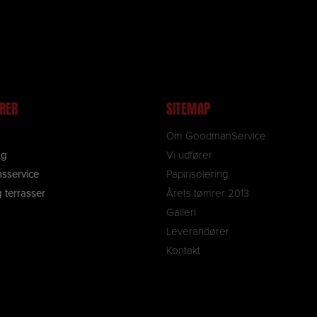
rer 2013
Finalist 2012-19
ØRER
SITEMAP
g
Om GoodmanService
ng
Vi udfører
sservice
Papirisolering
 terrasser
Årets tømrer 2013
Galleri
Leverandører
Kontakt