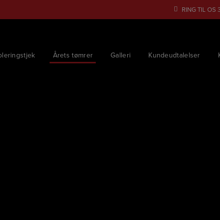
RING TIL OS
oleringstjek
Årets tømrer
Galleri
Kundeudtalelser